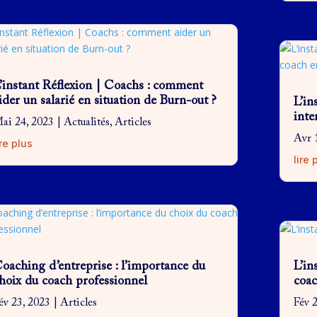
’instant Réflexion | Coachs : comment
ider un salarié en situation de Burn-out ?
L’in
inte
ai 24, 2023
|
Actualités
,
Articles
Avr 
ire plus
lire 
oaching d’entreprise : l’importance du
L’in
hoix du coach professionnel
coac
év 23, 2023
|
Articles
Fév 