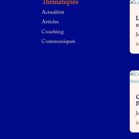
Thématiques
Actualités
L
Articles
c
Coaching
J
Communiqués
l
C
l
J
l