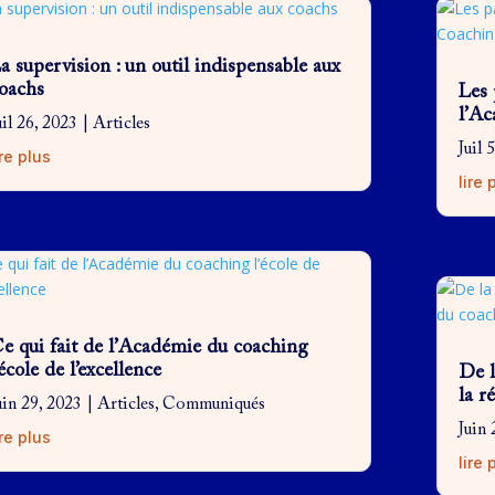
a supervision : un outil indispensable aux
oachs
Les 
l’A
uil 26, 2023
|
Articles
Juil 
ire plus
lire 
e qui fait de l’Académie du coaching
’école de l’excellence
De l
la r
uin 29, 2023
|
Articles
,
Communiqués
Juin 
ire plus
lire 