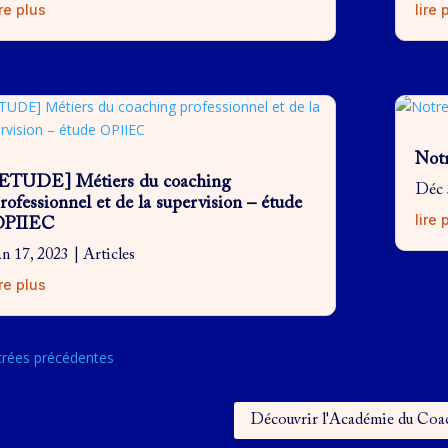
ire plus
lire 
Notr
ETUDE] Métiers du coaching
Déc 
rofessionnel et de la supervision – étude
lire 
OPIIEC
an 17, 2023
|
Articles
ire plus
trées précédentes
Découvrir l'Académie du Coa