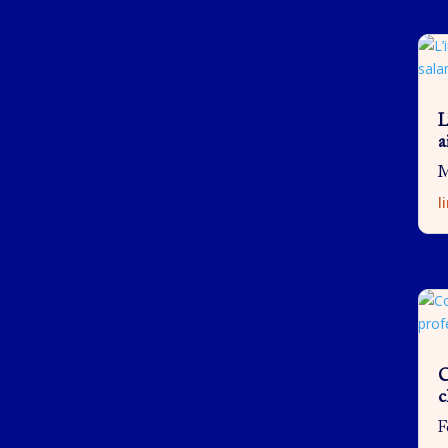
L
a
M
l
C
c
F