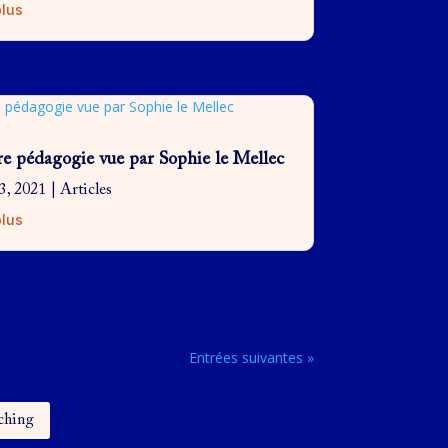
plus
e pédagogie vue par Sophie le Mellec
3, 2021
|
Articles
plus
Entrées suivantes »
ching