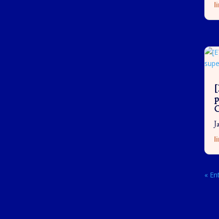
l
[
p
J
l
« En