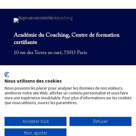
Académie du Coaching, Centre de formation
certifiante
10 rue des Terres au curé, 75013 Paris
Formation coaching
Pour les entreprises
Nous utilisons des cookies
Formations courtes
Nous pouvons les placer pour analyser les données de nos visiteurs,
améliorer notre site Web, afficher un contenu personnalisé et vous faire
Supervision
vivre une expérience inoubliable. Pour plus d'informations sur les cookies
que nous utilisons, ouvrez les paramètres.
Mentions légales du site
Accepter tout
Refuser
Politique de confidentialité
Non, ajuster