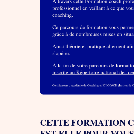
À travers cette Formation coach profe
professionnel en veillant à ce que vou
coaching.
Ce parcours de formation vous permet 
grâce à de nombreuses mises en situa
Ainsi théorie et pratique alternent af
s’opérer.
À la fin de votre parcours de formatio
inscrite au Répertoire national des ce
Certificateurs : Académie du Coaching et ICI COACH (Institut de C
CETTE FORMATION C
EST-ELLE POUR VOUS